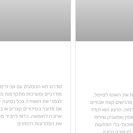
הכניס את הרכב
אלה התוספות לרכב
כך תבחרו מוסך
שיהפכו את חווית הנה
אפשר לסמוך
למהנה בהרבה!
שדרוג תא הנוסעים עם אביזרים
מודרניים ומערכות מתקדמות מ
את האוטו לטיפול,
לגמרי את האווירה בכל נסיעה – 
רגישים קצת אבודים
אם מדובר בסידורים קצרים או ב
יות. הרצון הוא תמיד
ארוכה לחופשה. כדאי להכיר מק
מין שמעניק שירות
את הפתרונות הזמינים
איכותי בלי הפתעות
לבחירה נכונה