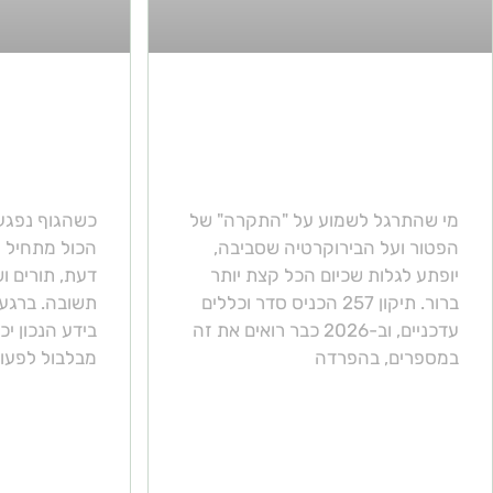
פטור ממס נכות רפואית
כשהטיפול
2026 – תקרות חדשות
משרד לרש
אחרי תיקון 257
הופך בלבו
מי שהתרגל לשמוע על "התקרה" של
כשהגוף נפגע
הפטור ועל הבירוקרטיה שסביבה,
הכול מתחיל 
יופתע לגלות שכיום הכל קצת יותר
דעת, תורים 
ברור. תיקון 257 הכניס סדר וכללים
תשובה. ברגעי
עדכניים, וב-2026 כבר רואים את זה
בידע הנכון י
במספרים, בהפרדה
מבלבול לפעו