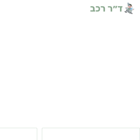
ד״ר רכב
ביטוחים
בית
הובלות
צרו קשר
n
שמאות נזקי פריצה: מה
שמאות נז