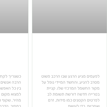
צריכים להחליף מצבר
צריכים ל
לרכב? הנה כל מה
לתיקון? 
שחשוב לדעת לפני
מורשה ש
שקונים חדש
עליו
לפעמים מגיע הרגע שבו הרכב פשוט
כשצריך לקחת 
מסרב להניע, והחשד המיידי נופל על
הרבה אנשים מ
מקור החשמל המרכזי שלו. קניית
בין כל האפשרו
בטרייה חדשה דורשת תשומת לב
למצוא מקום א
לפרטים הקטנים כמו מידות, זרם
מהיר, שקוף ו
ואחריות. כדי לעשות
במחיר. הדרך 