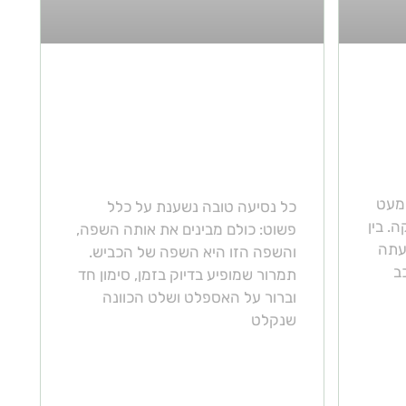
בטיחות בדרכים והכוונת
תנועה: כל מה שצריך
לדעת על תמרורים
ותפקידם בכביש
 מעט
כל נסיעה טובה נשענת על כלל
. בין
פשוט: כולם מבינים את אותה השפה,
עתה
והשפה הזו היא השפה של הכביש.
כב
תמרור שמופיע בדיוק בזמן, סימון חד
וברור על האספלט ושלט הכוונה
שנקלט