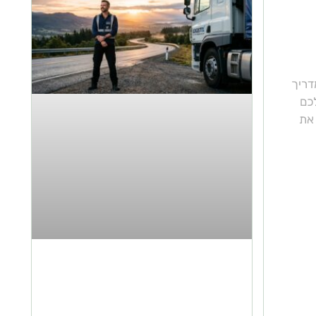
וך
דריך
לכם
 את
כל הסיבות לעשות רישיון
למשאית 12 טון ולהשתלב
בתחום ההובלות