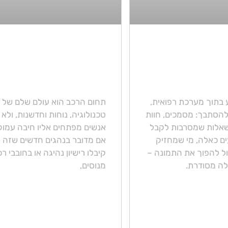
 משתבש: כך
מתנות לחובבי רכבים:
לנות רפואית
גאדג'טים ואביזרים
ל לפיצוי הוגן
דיגיטליים לרכב
 בתוך מערכת רפואית,
תחום הרכב הוא עולם שלם של
להסתבך: מסמכים, חוות
טכנולוגיה, נוחות וחדשנות, ולא
ושאלות שמסרבות לקבל
אנשים מפתחים אליו חיבה עמוקה
ם כאלה, מי שמחזיק
אם מדובר בנהגים חדשים שזה 
כול להפוך את התמונה –
קיבלו רישיון נהיגה או בחובבי ר
לה מסודרת.
מנוסים,