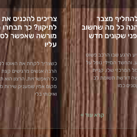
להחליף מצבר
צריכים להכניס את 
נה כל מה שחשוב
לתיקון? כך תבחרו 
ני שקונים חדש
מורשה שאפשר לסמ
עליו
ע הרגע שבו הרכב פשוט
, והחשד המיידי נופל על
כשצריך לקחת את האוטו לטי
 המרכזי שלו. קניית
הרבה אנשים מרגישים קצת אב
שה דורשת תשומת לב
כל האפשרויות. הרצון הוא ת
נים כמו
מקום אמין שמעניק שירות מ
ואיכותי בלי
קרא עוד »
ק