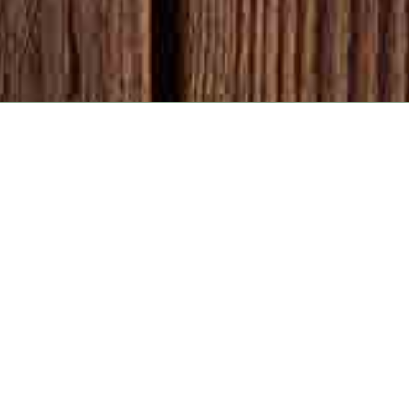
רים מומלצים
מון לרכב