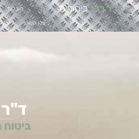
ד״ר רכב
ביטוחים
בית
הובלות
צרו קשר
ד"ר 
ביטוח 