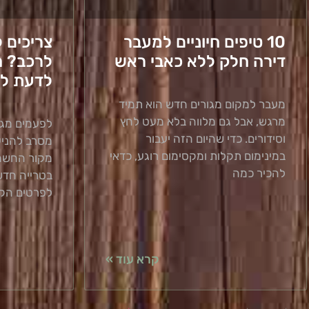
10 טיפים חיוניים למעבר
צריכים 
דירה חלק ללא כאבי ראש
לרכב? ה
לדעת לפ
מעבר למקום מגורים חדש הוא תמיד
מרגש, אבל גם מלווה בלא מעט לחץ
לפעמים מגי
וסידורים. כדי שהיום הזה יעבור
מסרב להניע
במינימום תקלות ומקסימום רוגע, כדאי
מקור החשמל
להכיר כמה
בטרייה חד
לפרטים הקט
קרא עוד »