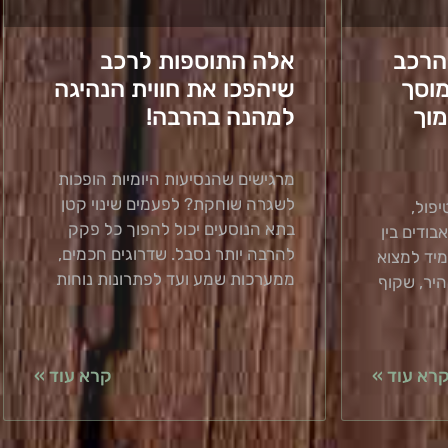
הרכב
אלה התוספות לרכב
מוסך
שיהפכו את חווית הנהיגה
וך
למהנה בהרבה!
מרגישים שהנסיעות היומיות הופכות
לשגרה שוחקת? לפעמים שינוי קטן
פול,
בתא הנוסעים יכול להפוך כל פקק
ודים בין
להרבה יותר נסבל. שדרוגים חכמים,
מיד למצוא
ממערכות שמע ועד לפתרונות נוחות
היר, שקוף
רא עוד »
קרא עוד »