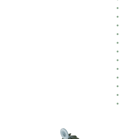
מכירות ורכישות רכבים
מוניות
כללי
חלקי חילוף
השכרת רכבים
הכנות לנסיעה
הובלות
דין ומשפט בתחום התעבורה
בלוג רכב
ביטוחים
ביטוח רכב
אופנועים