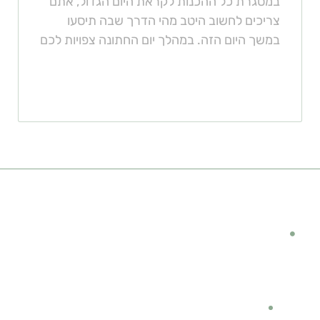
במסגרת כל ההכנות לקראת היום הגדול, אתם
צריכים לחשוב היטב מהי הדרך שבה תיסעו
במשך היום הזה. במהלך יום החתונה צפויות לכם
קישורים מומלצים
מימון לרכב
קטגוריות
תוספות לנהג ולרכב