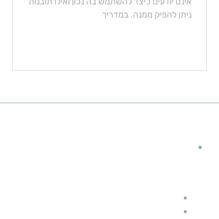
אינם יודעים כיצד להשתמש בה נכון ואילו תובנות
ניתן להפיק ממנה. במדריך
קישורים מומלצים
מימון לרכב
קטגוריות
תוספות לנהג ולרכב
תאונות דרכים