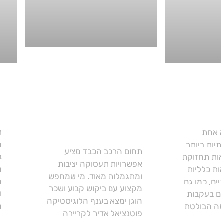
כל הסיבות לעשות
ה
כוש
רישיון למשאית 12
ח
מן קצר
טון ולהשתלב בתחום
ההובלות
ר
 אחת
ח
ות ביותר
תחום הרכב הכבד מציע
ב
ות תחזוקת
אפשרויות תעסוקה יציבות
מ
ת כלליות
ומתגמלות מאוד. מי שמחפש
ה
ים, כמו גם
מקצוע עם ביקוש קבוע ושכר
ו
ים בעקבות
הוגן ימצא בענף הלוגיסטיקה
ה
ה הבולטת
פוטנציאל אדיר לקריירה