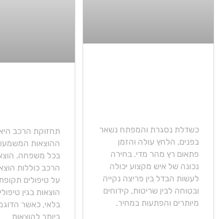
כיצד בוחרים מנעולן
לרכב לצורך פריצת
האם ניתן לר
דלתות ללא נזק?
ביטוח רכב לז
כשדלת נסגרת והמפתח נשאר
תחזוקת הרכב היא
בפנים, הלחץ עולה והזמן
ההוצאות המשמעותי
פתאום רץ מהר מדי. בחירה
בכל משפחה. הוצא
נכונה של איש מקצוע יכולה
הרכב כוללות הוצאו
לעשות הבדל בין פריצה נקייה
על טיפולים תקופתי
ובטוחה לבין שריטות, קידוחים
הוצאות בגין טיפול
מיותרים והפתעות במחיר.
בלאי, כאשר הדוגמ
ביותר להוצאות