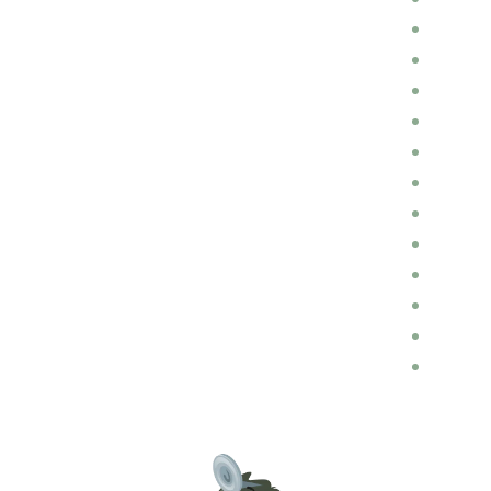
מכירות ורכישות רכבים
מוניות
כללי
חלקי חילוף
השכרת רכבים
הכנות לנסיעה
הובלות
דין ומשפט בתחום התעבורה
בלוג רכב
ביטוחים
ביטוח רכב
אופנועים