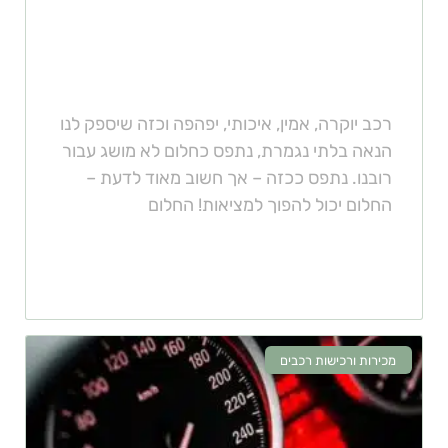
איך לרכוש רכב יוקרה מבלי לשבור
את הכיס
רכב יוקרה, אמין, איכותי, יפהפה וכזה שיספק לנו
הנאה בלתי נגמרת, נתפס כחלום לא מושג עבור
רובנו. נתפס ככזה – אך חשוב מאוד לדעת –
החלום יכול להפוך למציאות! החלום
מכירות ורכישות רכבים