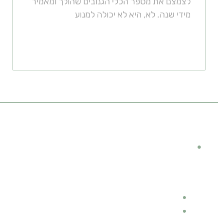
לצמצם את מספר הכלי הגנובים שהולך ומאמיר
מידי שנה. לא, היא לא יכולה למנוע
קישורים מומלצים
מימון לרכב
קטגוריות
תוספות לנהג ולרכב
תאונות דרכים