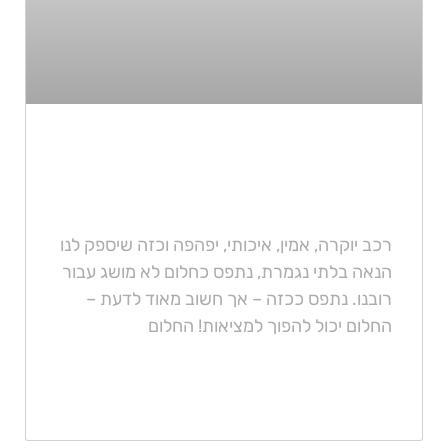
איך לרכוש רכב יוקרה מבלי לשבור
את הכיס
רכב יוקרה, אמין, איכותי, יפהפה וכזה שיספק לנו
הנאה בלתי נגמרת, נתפס כחלום לא מושג עבור
רובנו. נתפס ככזה – אך חשוב מאוד לדעת –
החלום יכול להפוך למציאות! החלום